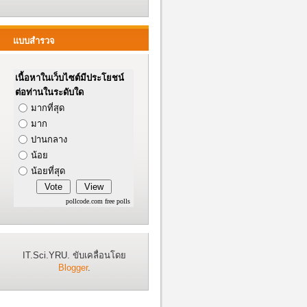
แบบสำรวจ
เนื้อหาในเว็บไซต์มีประโยชน์
ต่อท่านในระดับใด
มากที่สุด
มาก
ปานกลาง
น้อย
น้อยที่สุด
pollcode.com
free polls
IT.Sci.YRU. ขับเคลื่อนโดย
Blogger
.