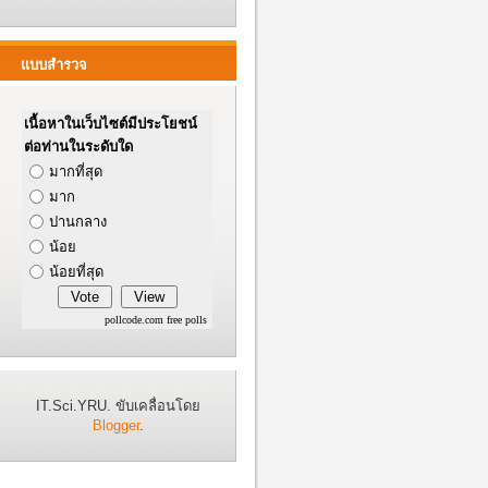
แบบสำรวจ
เนื้อหาในเว็บไซต์มีประโยชน์
ต่อท่านในระดับใด
มากที่สุด
มาก
ปานกลาง
น้อย
น้อยที่สุด
pollcode.com
free polls
IT.Sci.YRU. ขับเคลื่อนโดย
Blogger
.